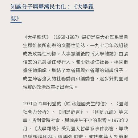
知識分子與臺灣民主化：《大學雜
誌》
《大學雜誌》（1968-1987）最初是臺大心理系畢業
生鄧維楨所創辦的文藝性雜誌，一九七○年改組後
成為政論性刊物。人事擴編後的《大學雜誌》由張
俊宏的兄弟擔任發行人、陳少廷擔任社長、楊國樞
擔任總編輯，集結了本省籍與外省籍的知識份子，
成立陣容強大的社務委員和編委會，逐步針對臺灣
現實的政治改革提出看法。
1971至72年刊登的〈給 蔣經國先生的信〉、〈臺灣
社會力分析〉、《國是諍言》、〈國是九論〉等文
章，皆對當時社會、輿論產生不小的影響。1973年2
月，《大學雜誌》受到臺大哲學系事件影響，導致
總編輯楊國樞、編委張俊宏、陳鼓應等人先後退