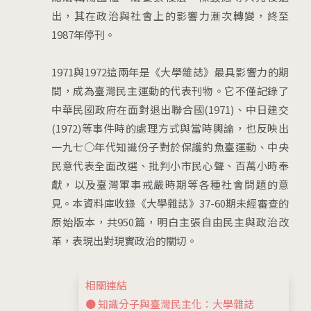
出，其在政治與社會上的影響力漸次轉變，終至
1987年停刊。
1971與1972這兩年是《大學雜誌》最具影響力的期
間，成為臺灣民主運動的代表刊物。它不僅記錄了
中華民國政府在面對退出聯合國(1971)、中日建交
(1972)等事件時的處理方式與當時輿論，也反映出
一九七○年代知識份子對於保護釣魚臺運動、中央
民意代表全面改選、批判小市民心聲、百萬小時奉
獻，以及臺灣軍事戒嚴時期等各種社會問題的意
見。本資料庫收錄《大學雜誌》37-60期未經審查的
原始版本，共950篇，明白主張自由民主與政治改
革，表現出對現實政治的關切。
相關連結
● 知識分子與臺灣民主化：大學雜誌