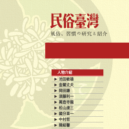
人物介紹
池田敏雄
金關丈夫
岡田謙
須藤利一
萬造寺龍
松山虔三
國分直一
中村哲
陳紹馨