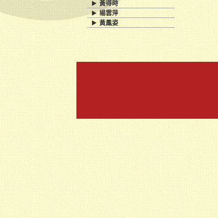
黃得時
楊雲萍
黃鳳姿