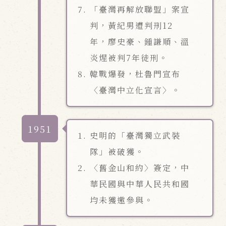
「臺灣再解放聯盟」案宣
判，黃紀男遭判刑12
年，廖史豪、鍾謙順、溫
炎煋被判7年徒刑。
韓戰爆發，杜魯門宣布
〈臺灣中立化宣言〉。
1951
史明的「臺灣獨立武裝
隊」被破獲。
〈舊金山和約〉簽定，中
華民國與中華人民共和國
均未獲邀參與。