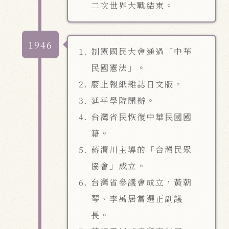
二次世界大戰結束。
1946
制憲國民大會通過「中華
民國憲法」。
廢止報紙雜誌日文版。
延平學院開辦。
台灣省民恢復中華民國國
籍。
蔣渭川主導的「台灣民眾
協會」成立。
台灣省參議會成立，黃朝
琴、李萬居當選正副議
長。