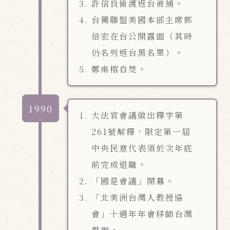
許信良偷渡返台被捕。
台獨聯盟美國本部主席郭
倍宏在台公開露面（其時
仍名列返台黑名單）。
鄭南榕自焚。
1990
大法官會議做出釋字第
261號解釋，限定第一屆
中央民意代表須於次年底
前完成退職。
「國是會議」開幕。
「北美洲台灣人教授協
會」十週年年會移師台灣