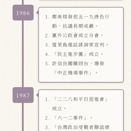
1986
鄭南榕發起五一九綠色行
動，抗議長期戒嚴。
黨外公政會成立分會。
蓬萊島雜誌誹謗案宣判。
「民主進步黨」成立。
許信良闖關回台，爆發
「中正機場事件」。
1987
「二二八和平日促進會」
成立。
「六一二事件」。
「台灣政治受難者聯誼總