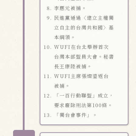
李應元被捕。
民進黨通過〈建立主權獨
立自主的台灣共和國〉基
本綱領。
WUFI在台北舉辦首次
台灣本部盟員大會。秘書
長王康陸被捕。
WUFI主席張燦鍙返台
被捕。
「一百行動聯盟」成立，
要求廢除刑法第100條。
「獨台會事件」。