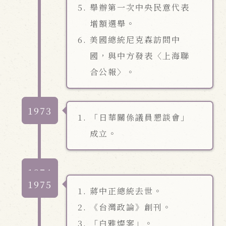
舉辦第一次中央民意代表
增額選舉。
美國總統尼克森訪問中
國，與中方發表〈上海聯
合公報〉。
1973
「日華關係議員懇談會」
成立。
1974
1975
蔣中正總統去世。
《台灣政論》創刊。
「白雅燦案」。