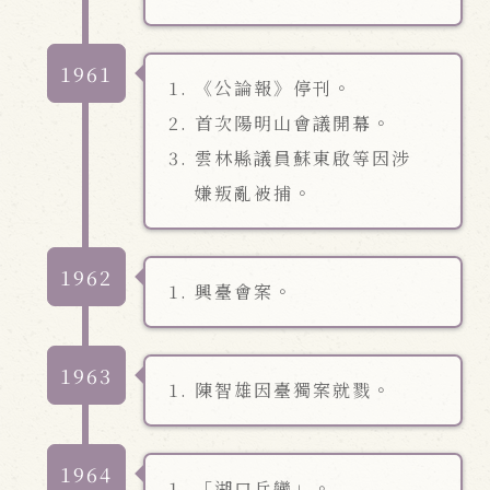
1961
《公論報》停刊。
首次陽明山會議開幕。
雲林縣議員蘇東啟等因涉
嫌叛亂被捕。
1962
興臺會案。
1963
陳智雄因臺獨案就戮。
1964
「湖口兵變」。