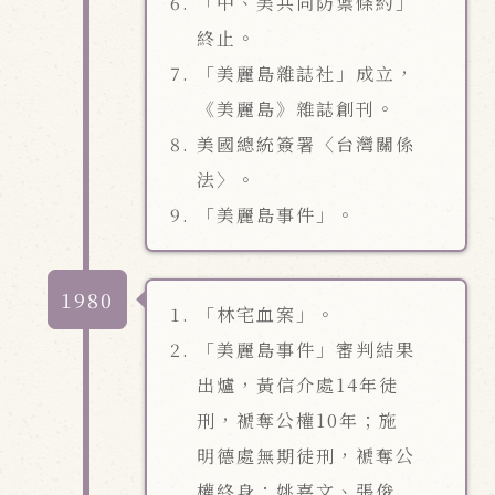
「中、美共同防禦條約」
終止。
「美麗島雜誌社」成立，
《美麗島》雜誌創刊。
美國總統簽署〈台灣關係
法〉。
「美麗島事件」。
1980
「林宅血案」。
「美麗島事件」審判結果
出爐，黃信介處14年徒
刑，褫奪公權10年；施
明德處無期徒刑，褫奪公
權終身；姚嘉文、張俊