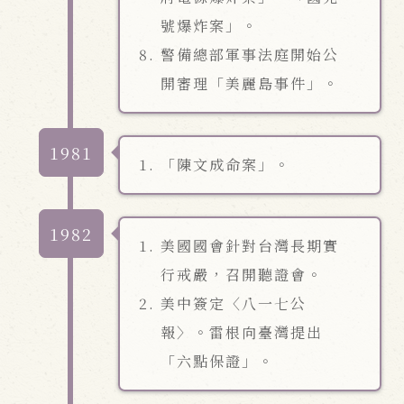
號爆炸案」。
警備總部軍事法庭開始公
開審理「美麗島事件」。
1981
「陳文成命案」。
1982
美國國會針對台灣長期實
行戒嚴，召開聽證會。
美中簽定〈八一七公
報〉。雷根向臺灣提出
「六點保證」。