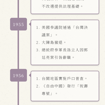
不改選提供法理基礎。
1955
美國參議院通過「台灣決
議案」。
大陳島撤退。
總統府參軍長孫立人因郭
廷亮案引咎辭職。
1956
台閩地區實施戶口普查。
《自由中國》發行「祝壽
專號」。