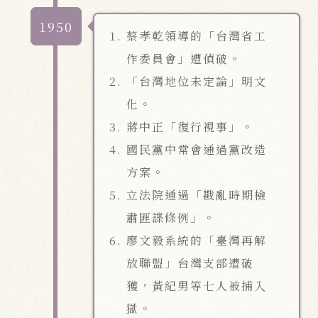
1950
蔡孝乾領導的「台灣省工
作委員會」遭偵破。
「台灣地位未定論」明文
化。
蔣中正「復行視事」。
國民黨中常會通過黨改造
方案。
立法院通過「戡亂時期檢
肅匪諜條例」。
廖文毅系統的「臺灣再解
放聯盟」台灣支部遭破
獲，黃紀男等七人被捕入
獄。