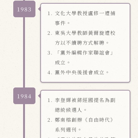
1983
文化大學教授盧修一遭捕
事件。
東吳大學教師黃爾旋遭校
方以不續聘方式解聘。
「黨外編輯作家聯誼會」
成立。
黨外中央後援會成立。
1984
李登輝被蔣經國提名為副
總統候選人。
鄭南榕創辦《自由時代》
系列週刊。