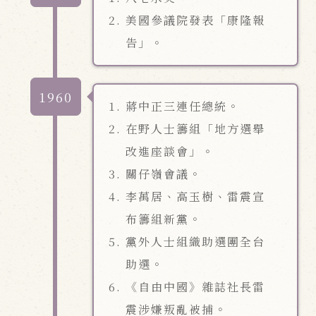
美國參議院發表「康隆報
告」。
1960
蔣中正三連任總統。
在野人士籌組「地方選舉
改進座談會」。
關仔嶺會議。
李萬居、高玉樹、雷震宣
布籌組新黨。
黨外人士組織助選團全台
助選。
《自由中國》雜誌社長雷
震涉嫌叛亂被捕。