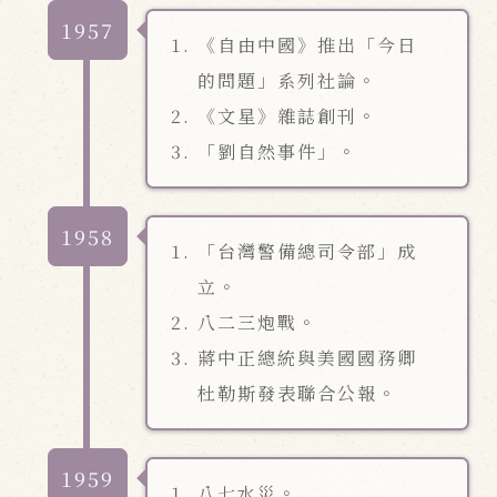
1957
《自由中國》推出「今日
的問題」系列社論。
《文星》雜誌創刊。
「劉自然事件」。
1958
「台灣警備總司令部」成
立。
八二三炮戰。
蔣中正總統與美國國務卿
杜勒斯發表聯合公報。
1959
八七水災。