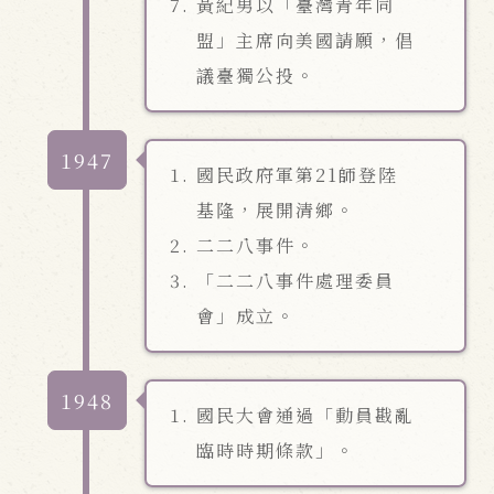
黃紀男以「臺灣青年同
盟」主席向美國請願，倡
議臺獨公投。
1947
國民政府軍第21師登陸
基隆，展開清鄉。
二二八事件。
「二二八事件處理委員
會」成立。
1948
國民大會通過「動員戡亂
臨時時期條款」。