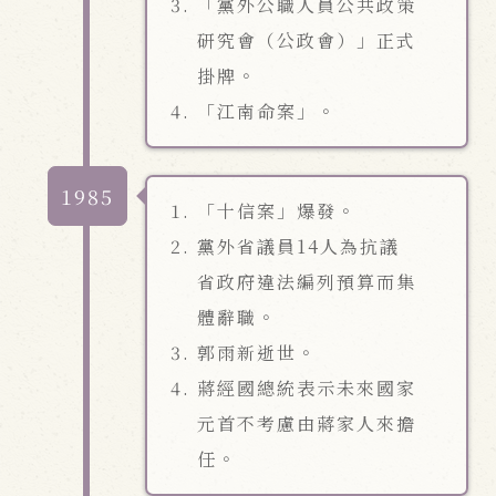
「黨外公職人員公共政策
研究會（公政會）」正式
掛牌。
「江南命案」。
1985
「十信案」爆發。
黨外省議員14人為抗議
省政府違法編列預算而集
體辭職。
郭雨新逝世。
蔣經國總統表示未來國家
元首不考慮由蔣家人來擔
任。