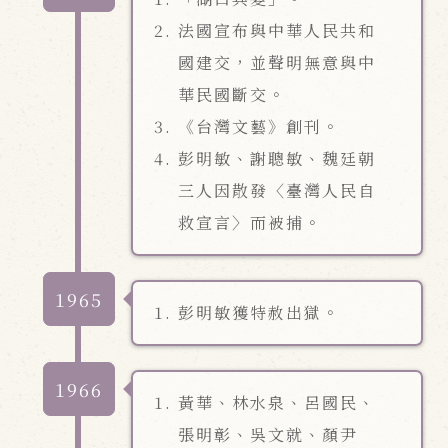
法國宣布與中華人民共和
國建交，並聲明無意與中
華民國斷交。
《台灣文藝》創刊。
彭明敏、謝聰敏、魏廷朝
三人因散發〈臺灣人民自
救宣言〉而被捕。
1965
彭明敏獲特赦出獄。
1966
黃華、林水泉、呂國民、
張明彰、吳文就、顏尹