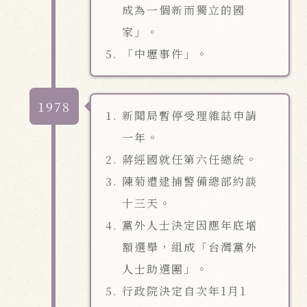
成為一個新而獨立的國
家」。
「中壢事件」。
1978
新聞局暫停受理雜誌申請
一年。
蔣經國就任第六任總統。
陳菊遭逮捕警備總部約談
十三天。
黨外人士決定因應年底增
額選舉，組成「台灣黨外
人士助選團」。
行政院決定自次年1月1