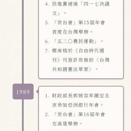
民進黨通過「四一七決議
文」。
「世台會」第15屆年會
首度在台灣舉辦。
「五二○農民運動」。
鄭南榕於《自由時代週
刊》刊登許世楷的〈台灣
共和國憲法草案〉。
1989
財政部長郭婉容率團至北
京參加亞洲銀行年會。
「世台會」第16屆年會
在高雄舉辦。