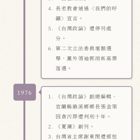
長老教會通過〈我們的呼
籲〉宣言。
《台灣政論》遭停刊處
分。
第二次立法委員增額選
舉，黨外領袖郭雨新高票
落選。
1976
《台灣政論》副總編輯、
宜蘭縣礁溪鄉鄉長張金策
因貪污罪遭判刑十年。
《夏潮》創刊。
台灣省主席謝東閔遭郵包