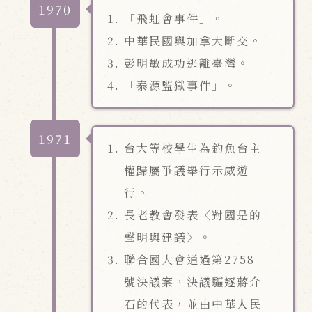
1970
「飛虹會事件」。
中華民國與加拿大斷交。
彭明敏成功逃離臺灣。
「泰源監獄事件」。
1971
台大等校學生為釣魚台主
權歸屬爭議舉行示威遊
行。
長老教會發表〈對國是的
聲明與建議〉。
聯合國大會通過第2758
號決議案，決議驅逐蔣介
石的代表，並由中華人民