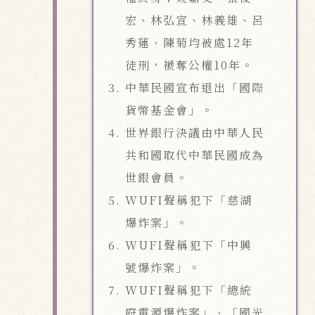
宏、林弘宣、林義雄、呂
秀蓮、陳菊均被處12年
徒刑，褫奪公權10年。
中華民國宣布退出「國際
貨幣基金會」。
世界銀行決議由中華人民
共和國取代中華民國成為
世銀會員。
WUFI聲稱犯下「慈湖
爆炸案」。
WUFI聲稱犯下「中興
號爆炸案」。
WUFI聲稱犯下「總統
府電源爆炸案」、「國光