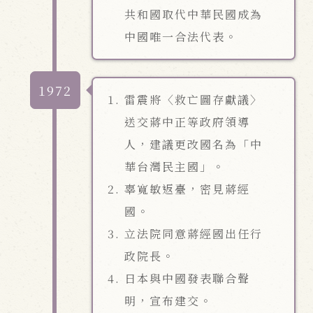
共和國取代中華民國成為
中國唯一合法代表。
1972
雷震將〈救亡圖存獻議〉
送交蔣中正等政府領導
人，建議更改國名為「中
華台灣民主國」。
辜寬敏返臺，密見蔣經
國。
立法院同意蔣經國出任行
政院長。
日本與中國發表聯合聲
明，宣布建交。