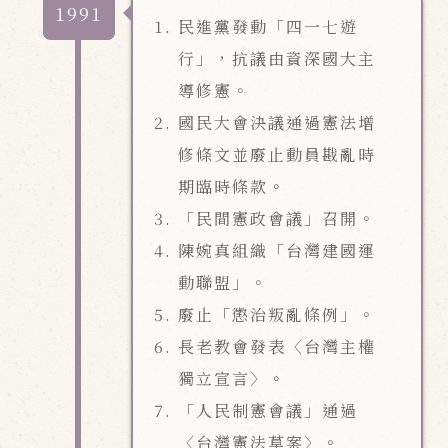
1991
民進黨發動「四一七遊
行」，抗議由資深國大主
導修憲。
國民大會決議通過憲法增
修條文並廢止動員戡亂時
期臨時條款。
「民間憲政會議」召開。
陳婉真組織「台灣建國運
動聯盟」。
廢止「懲治叛亂條例」。
長老教會發表〈台灣主權
獨立宣言〉。
「人民制憲會議」通過
〈台灣憲法草案〉。