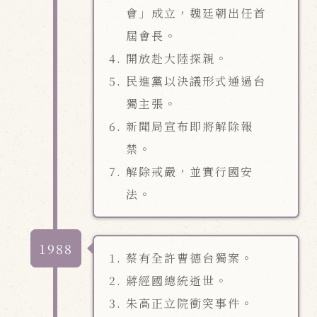
會」成立，魏廷朝出任首
屆會長。
開放赴大陸探親。
民進黨以決議形式通過台
獨主張。
新聞局宣布即將解除報
禁。
解除戒嚴，並實行國安
法。
1988
蔡有全許曹德台獨案。
蔣經國總統逝世。
朱高正立院衝突事件。