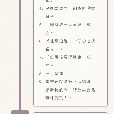
舉辦。
民進黨成立「制憲運動委
員會」。
「國家統一委員會」成
立。
民進黨通過「一○○七決
議文」。
「公民投票促進會」成
立。
三月學運。
李登輝就職第八屆總統，
頒發特赦令，特赦美麗島
事件受刑人。