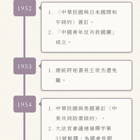
1952
〈中華民國與日本國間和
平條約〉簽訂。
「中國青年反共救國團」
成立。
1953
總統府秘書長王世杰遭免
職。
1954
中華民國與美國簽訂〈中
美共同防禦條約〉。
大法官會議通過釋字第
31號解釋，為國會長期