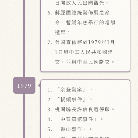
日開放人民出國觀光。
蔣經國總統發佈緊急命
令，暫緩年底舉行的增額
選舉。
美國宣佈將於1979年1月
1日與中華人民共和國建
交，並與中華民國斷交。
1979
「余登發案」。
「橋頭事件」。
桃園縣長許信良遭停職。
「中泰賓館事件」。
「鼓山事件」。