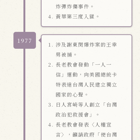
炸彈炸傷事件。
黃華第三度入獄。
1977
涉及謝東閔爆炸案的王幸
男被捕。
長老教會發動「一人一
信」運動，向美國總統卡
特表達台灣人民建立獨立
國家的心聲。
日人宮崎等人創立「台灣
政治犯救援會」。
長老教會發表〈人權宣
言〉，籲請政府「使台灣