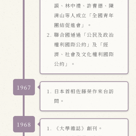
謨、林中禮、許曹德、陳
清山等人成立「全國青年
團結促進會」。
聯合國通過「公民及政治
權利國際公約」及「經
濟、社會及文化權利國際
公約」。
1967
日本首相佐藤榮作來台訪
問。
1968
《大學雜誌》創刊。