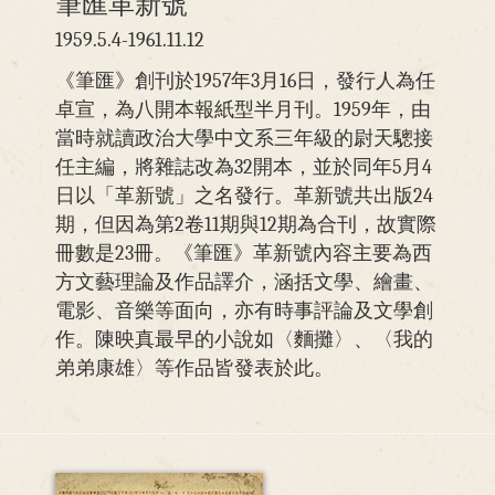
筆匯革新號
1959.5.4-1961.11.12
《筆匯》創刊於1957年3月16日，發行人為任
卓宣，為八開本報紙型半月刊。1959年，由
當時就讀政治大學中文系三年級的尉天驄接
任主編，將雜誌改為32開本，並於同年5月4
日以「革新號」之名發行。革新號共出版24
期，但因為第2卷11期與12期為合刊，故實際
冊數是23冊。《筆匯》革新號內容主要為西
方文藝理論及作品譯介，涵括文學、繪畫、
電影、音樂等面向，亦有時事評論及文學創
作。陳映真最早的小說如〈麵攤〉、〈我的
弟弟康雄〉等作品皆發表於此。