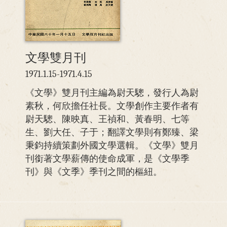
文學雙月刊
1971.1.15-1971.4.15
《文學》雙月刊主編為尉天驄，發行人為尉
素秋，何欣擔任社長。文學創作主要作者有
尉天驄、陳映真、王禎和、黃春明、七等
生、劉大任、子于；翻譯文學則有鄭臻、梁
秉鈞持續策劃外國文學選輯。《文學》雙月
刊銜著文學薪傳的使命成軍，是《文學季
刊》與《文季》季刊之間的樞紐。