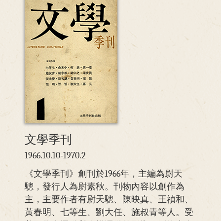
文學季刊
1966.10.10-1970.2
《文學季刊》創刊於1966年，主編為尉天
驄，發行人為尉素秋。刊物內容以創作為
主，主要作者有尉天驄、陳映真、王禎和、
黃春明、七等生、劉大任、施叔青等人。受