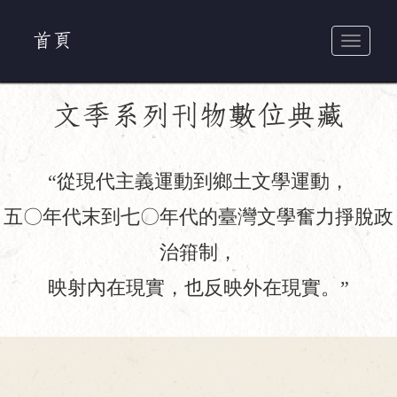
首頁
Toggle
navigati
文季系列刊物數位典藏
從現代主義運動到鄉土文學運動，
五〇年代末到七〇年代的臺灣文學奮力掙脫政
治箝制，
映射內在現實，也反映外在現實。