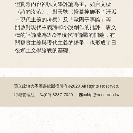
但實際內容卻以文學評論為主。如唐文標
〈詩的沒落〉、尉天驄〈幔幕掩飾不了汙垢
－現代主義的考察〉及「歐陽子專論」等，
開啟對現代主義詩和小說創作的批評；唐文
標的評論成為1973年現代詩論戰的開端，有
關寫實主義與現代主義的紛爭，也形成了日
後鄉土文學論戰的基礎。
國立政治大學圖書館版權所有©2020 All Rights Reserved.
特藏管理組
(02) 8237-7020
ccldp@nccu.edu.tw