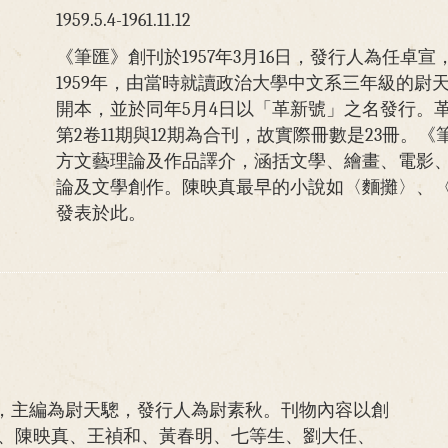
1959.5.4-1961.11.12
《筆匯》創刊於1957年3月16日，發行人為任卓
1959年，由當時就讀政治大學中文系三年級的尉
開本，並於同年5月4日以「革新號」之名發行。革
第2卷11期與12期為合刊，故實際冊數是23冊。
方文藝理論及作品譯介，涵括文學、繪畫、電影
論及文學創作。陳映真最早的小說如〈麵攤〉、
發表於此。
6年，主編為尉天驄，發行人為尉素秋。刊物內容以創
、陳映真、王禎和、黃春明、七等生、劉大任、