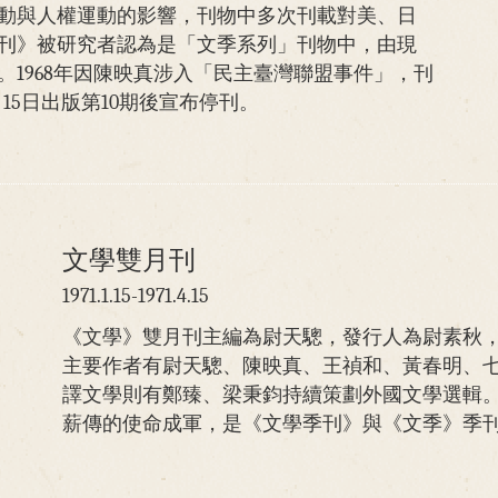
動與人權運動的影響，刊物中多次刊載對美、日
刊》被研究者認為是「文季系列」刊物中，由現
。1968年因陳映真涉入「民主臺灣聯盟事件」，刊
月15日出版第10期後宣布停刊。
文學雙月刊
1971.1.15-1971.4.15
《文學》雙月刊主編為尉天驄，發行人為尉素秋
主要作者有尉天驄、陳映真、王禎和、黃春明、
譯文學則有鄭臻、梁秉鈞持續策劃外國文學選輯
薪傳的使命成軍，是《文學季刊》與《文季》季