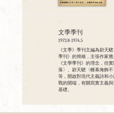
文季季刊
1973.8-1974.5
《文季》季刊主編為尉天驄
季刊》的簡稱，主張作家應
《文學季刊》的理念，但實
落〉、尉天驄〈幔幕掩飾不
等，開啟對現代主義詩和小
戰的開端，有關寫實主義與
基礎。