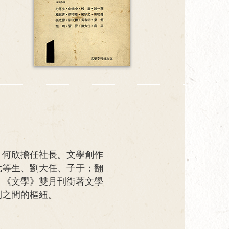
，何欣擔任社長。文學創作
七等生、劉大任、子于；翻
。《文學》雙月刊銜著文學
刊之間的樞紐。