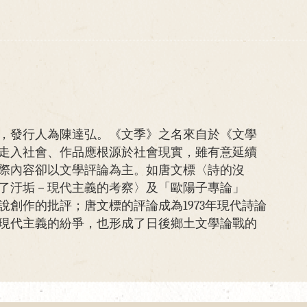
，發行人為陳達弘。《文季》之名來自於《文學
走入社會、作品應根源於社會現實，雖有意延續
際內容卻以文學評論為主。如唐文標〈詩的沒
了汙垢－現代主義的考察〉及「歐陽子專論」
說創作的批評；唐文標的評論成為1973年現代詩論
現代主義的紛爭，也形成了日後鄉土文學論戰的