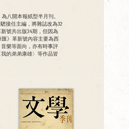
宣，為八開本報紙型半月刊。
天驄接任主編，將雜誌改為32
新號共出版24期，但因為
《筆匯》革新號內容主要為西
、音樂等面向，亦有時事評
〈我的弟弟康雄〉等作品皆