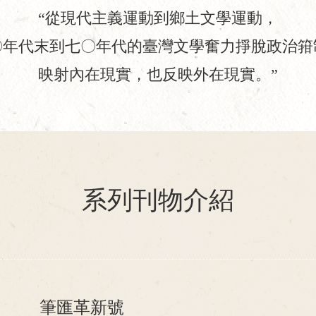
從現代主義運動到鄉土文學運動，
〇年代末到七〇年代的臺灣文學奮力掙脫政治箝
映射內在現實，也反映外在現實。
系列刊物介紹
筆匯革新號