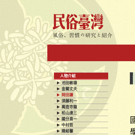
人物介紹
池田敏雄
金關丈夫
岡田謙
須藤利一
萬造寺龍
松山虔三
國分直一
中村哲
陳紹馨