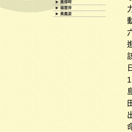
黃得時
楊雲萍
黃鳳姿